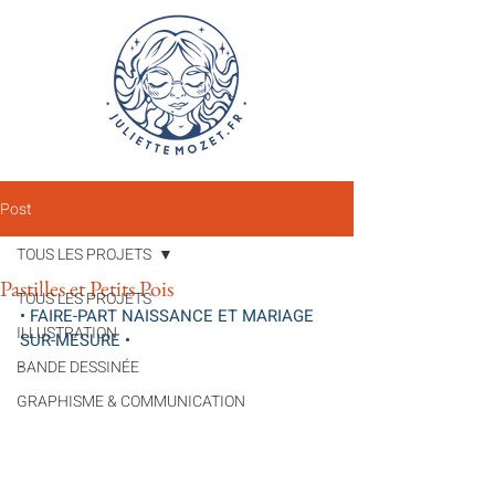
Post
TOUS LES PROJETS
Pastilles et Petits Pois
TOUS LES PROJETS
• FAIRE-PART NAISSANCE ET MARIAGE 
ILLUSTRATION
SUR-MESURE •
BANDE DESSINÉE
GRAPHISME & COMMUNICATION